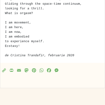
Gliding through the space-time continuum, 
looking for a thrill.
What is orgasm? 
I am movement, 
I am here, 
I am now, 
I am embodied
to experience myself.
Ecstasy!
de Cristina Trandafir, februarie 2026
C
P
E
M
P
W
F
M
o
r
m
a
i
h
a
e
p
i
a
s
n
a
c
s
y
n
i
t
t
t
e
s
L
t
l
o
e
s
b
e
i
d
r
A
o
n
n
o
e
p
o
g