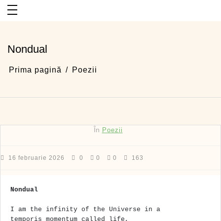
Sari
la
conținut
Nondual
Prima pagină
Poezii
În
Poezii
16 februarie 2026
0
0
0
163
Nondual
I am the infinity of the Universe in a 
temporis momentum called life,