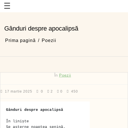
Sari
la
conținut
Gânduri despre apocalipsă
Prima pagină
Poezii
În
Poezii
17 martie 2025
0
2
0
450
Gânduri despre apocalipsă
În liniște 
Se așterne noaptea senină.