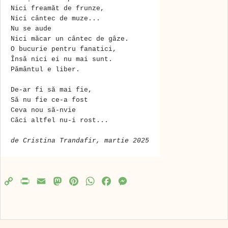
Nici freamăt de frunze,
Nici cântec de muze...
Nu se aude
Nici măcar un cântec de gâze.
O bucurie pentru fanatici,
Însă nici ei nu mai sunt.
Pământul e liber.
De-ar fi să mai fie,
Să nu fie ce-a fost
Ceva nou să-nvie
Căci altfel nu-i rost...
de Cristina Trandafir, martie 2025
C
P
E
M
P
W
F
M
o
r
m
a
i
h
a
e
p
i
a
s
n
a
c
s
y
n
i
t
t
t
e
s